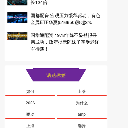
长124倍
国都配资 宏观压力缓释驱动，有色
金属ETF华夏(516650)涨超3%
国华通配资 1978年陈丕显登报寻
亲成功，政府批示陈妹子享受老红
军待遇！
话题标签
如何
上涨
2026
为什么
驱动
amp
上海
选择