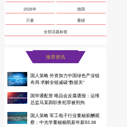
2026年
德国
只要
重磅
全部话题标签
推荐资讯
国人策略 外资加力中国绿色产业链
布局 求解全链减碳“数据关”
国华通配资 唯品会反腐通报：运维
总监马某因职务犯罪被刑拘
国人策略 军工电子行业董秘薪酬观
察：中光学董秘杨凯薪年薪53.36