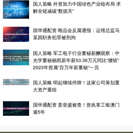
国人策略 外资加力中国绿色产业链布局 求
解全链减碳“数据关”
国华通配资 唯品会反腐通报：运维总监马
某因职务犯罪被刑拘
国人策略 军工电子行业董秘薪酬观察：中
光学董秘杨凯薪年薪53.36万元同比“腰斩”
2023年曾属“百万年薪董秘”一员
国人策略 明起继续停牌！这家公司筹划重
大资产重组
国华通配资 姜壹盛被查！曾执掌工银澳门
逾5年