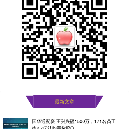
最新文章
国华通配资 王兴兴砸1500万，171名员工
掏2.7亿认购宇树IPO