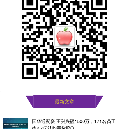
最新文章
国华通配资 王兴兴砸1500万，171名员工
掏2.7亿认购宇树IPO