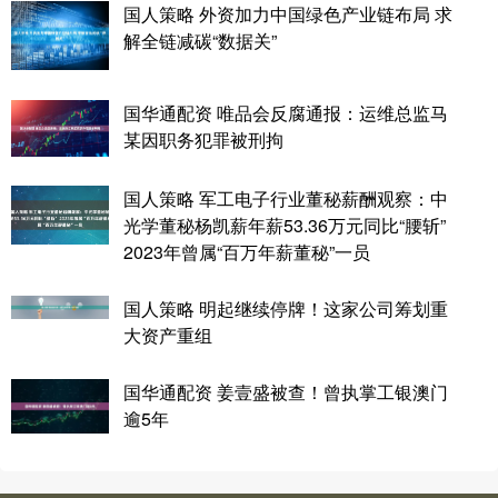
国人策略 外资加力中国绿色产业链布局 求
解全链减碳“数据关”
国华通配资 唯品会反腐通报：运维总监马
某因职务犯罪被刑拘
国人策略 军工电子行业董秘薪酬观察：中
光学董秘杨凯薪年薪53.36万元同比“腰斩”
2023年曾属“百万年薪董秘”一员
国人策略 明起继续停牌！这家公司筹划重
大资产重组
国华通配资 姜壹盛被查！曾执掌工银澳门
逾5年