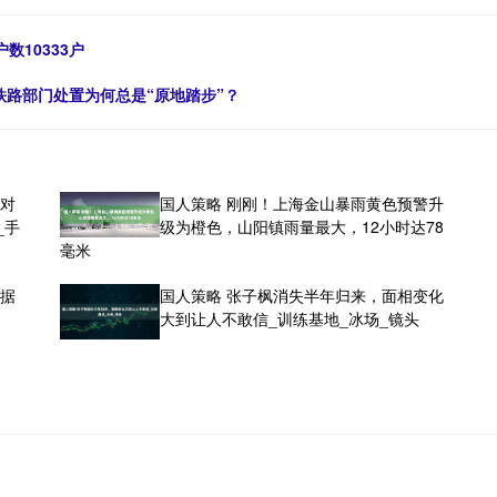
数10333户
，铁路部门处置为何总是“原地踏步”？
核对
国人策略 刚刚！上海金山暴雨黄色预警升
_手
级为橙色，山阳镇雨量最大，12小时达78
毫米
府据
国人策略 张子枫消失半年归来，面相变化
大到让人不敢信_训练基地_冰场_镜头