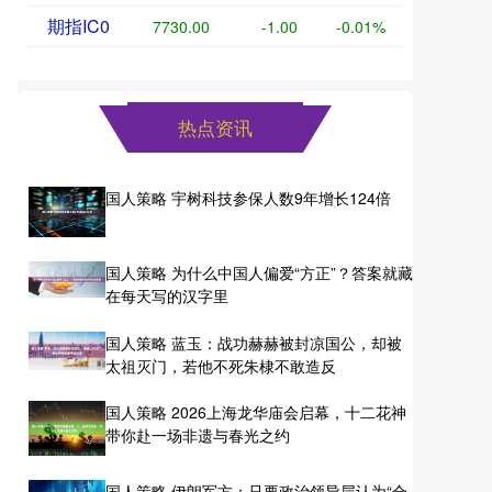
期指IC0
7730.00
-1.00
-0.01%
热点资讯
国人策略 宇树科技参保人数9年增长124倍
国人策略 为什么中国人偏爱“方正”？答案就藏
在每天写的汉字里
国人策略 蓝玉：战功赫赫被封凉国公，却被
太祖灭门，若他不死朱棣不敢造反
国人策略 2026上海龙华庙会启幕，十二花神
带你赴一场非遗与春光之约
国人策略 伊朗军方：只要政治领导层认为“合