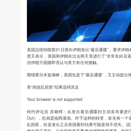
美国总统特朗普21日曾向伊朗发出“最后通牒”，要求伊朗
普又表示，美国和伊朗在过去两天里进行了“非常良好且
但伊朗方面随即否认与美方有任何接触。
围绕霍尔木兹海峡，美国先是下“最后通牒”，又主动提出
美“病急乱投医”结果适得其反
Your browser is not supported
特约评论员 苏晓晖：从发出最后通牒到主动宣布要进行推迟，这是
Out），也就是临阵退缩。对于这样的转变，首先有一
乱投医，但是发出之后美国看到结果可能是得不偿失。说
然出现了变化，从此前的扬言要推动伊朗政权更迭，到近