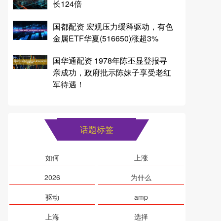
长124倍
国都配资 宏观压力缓释驱动，有色
金属ETF华夏(516650)涨超3%
国华通配资 1978年陈丕显登报寻
亲成功，政府批示陈妹子享受老红
军待遇！
话题标签
如何
上涨
2026
为什么
驱动
amp
上海
选择