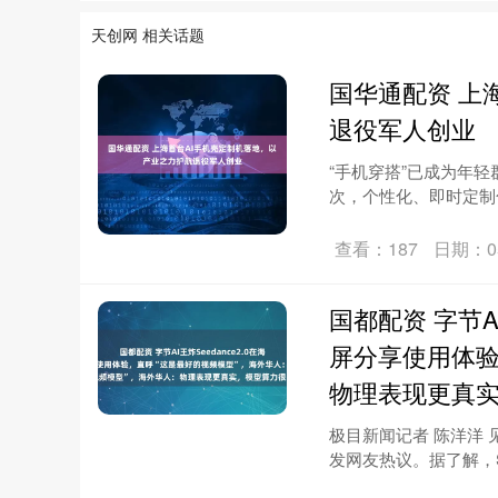
天创网 相关话题
国华通配资 上
退役军人创业
“手机穿搭”已成为年
次，个性化、即时定制化
查看：187
日期：05
国都配资 字节A
屏分享使用体验
物理表现更真
极目新闻记者 陈洋洋 见
发网友热议。据了解，Se