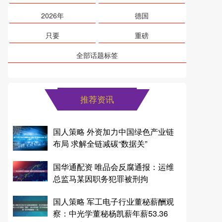
2026年
德国
只要
重磅
全部话题标签
推荐资讯
国人策略 外资加力中国绿色产业链
布局 求解全链减碳“数据关”
国华通配资 唯品会反腐通报：运维
总监马某因职务犯罪被刑拘
国人策略 军工电子行业董秘薪酬观
察：中光学董秘杨凯薪年薪53.36