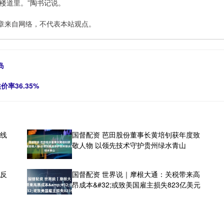
楼道里。”陶书记说。
章来自网络，不代表本站观点。
岛
率36.35%
底线
国督配资 芭田股份董事长黄培钊获年度致
敬人物 以领先技术守护贵州绿水青山
次反
国督配资 世界说｜摩根大通：关税带来高
昂成本&#32;或致美国雇主损失823亿美元