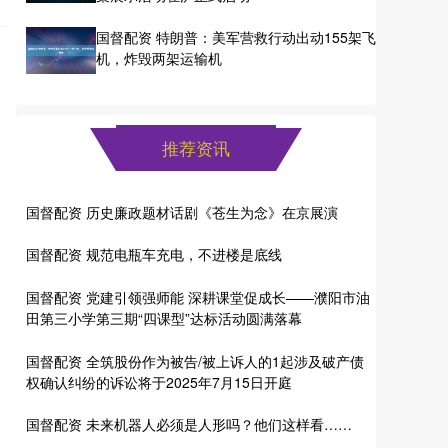
国督配资 特朗普：美军营救行动出动155架飞
机，炸毁两架运输机
推荐资讯
国督配资 历史廉政题材话剧《苍生为念》在京展演
国督配资 规范电瓶车充电，不进楼是底线
国督配资 党建引领强师能 深耕课堂促成长——濮阳市油
田第三小学第三期“四课型”达标活动圆满落幕
国督配资 全筑股份作为被告/被上诉人的1起涉及破产债
权确认纠纷的诉讼将于2025年7月15日开庭
国督配资 未来机器人必须是人形吗？他们这样看……