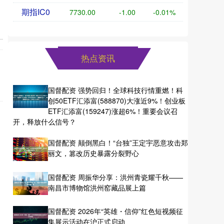
期指IC0
7730.00
-1.00
-0.01%
热点资讯
国督配资 强势回归！全球科技行情重燃！科
创50ETF汇添富(588870)大涨近9%！创业板
ETF汇添富(159247)涨超6%！重要会议召
开，释放什么信号？
国督配资 颠倒黑白！“台独”王定宇恶意攻击郑
丽文，篡改历史暴露分裂野心
国督配资 周振华分享：洪州青瓷耀千秋——
南昌市博物馆洪州窑藏品展上篇
国督配资 2026年“英雄・信仰”红色短视频征
集展示活动在沪正式启动