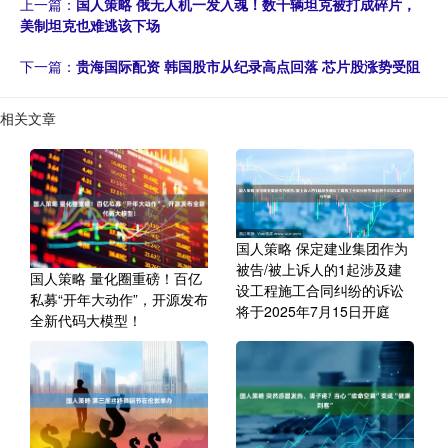
上一篇：
国人策略 俄无人机一发入魂！数千辆坦克被打成碎片，
美制坦克也难逃该下场
下一篇：
贵海国际配资 韩国股市从纪录高点回落 芯片股涨势受阻
相关文章
国人策略 保定建业集团作为
被告/被上诉人的1起涉及建
国人策略 量化圈重磅！百亿
设工程施工合同纠纷的诉讼
私募“开年大动作”，开源发布
将于2025年7月15日开庭
全新代码大模型！