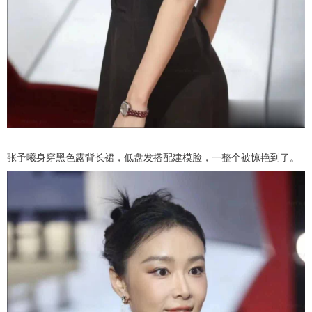
张予曦身穿黑色露背长裙，低盘发搭配建模脸，一整个被惊艳到了。