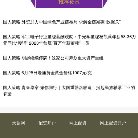
推荐资讯
国人策略 外资加力中国绿色产业链布局 求解全链减碳“数据关”
国人策略 军工电子行业董秘薪酬观察：中光学董秘杨凯薪年薪53.36万
元同比“腰斩” 2023年曾属“百万年薪董秘”一员
国人策略 明起继续停牌！这家公司筹划重大资产重组
国人策略 6月25日老庙黄金黄金价格1007元/克
国人策略 青春华章·豫你同行｜大国重器洛轴造：挺起民族轴承工业的
脊梁
天创网
配资开户
网上配资
网上配资开户