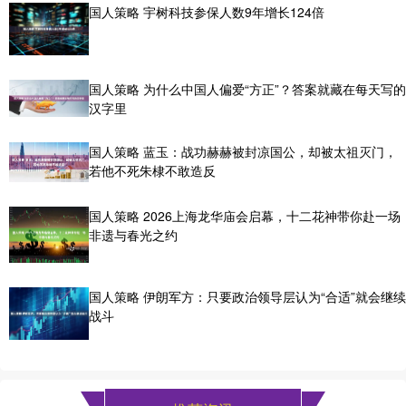
国人策略 宇树科技参保人数9年增长124倍
国人策略 为什么中国人偏爱“方正”？答案就藏在每天写的
汉字里
国人策略 蓝玉：战功赫赫被封凉国公，却被太祖灭门，
若他不死朱棣不敢造反
国人策略 2026上海龙华庙会启幕，十二花神带你赴一场
非遗与春光之约
国人策略 伊朗军方：只要政治领导层认为“合适”就会继续
战斗