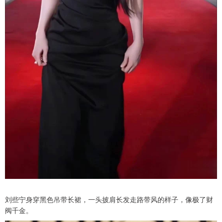
刘些宁身穿黑色吊带长裙，一头披肩长发走路带风的样子，像极了财
阀千金。