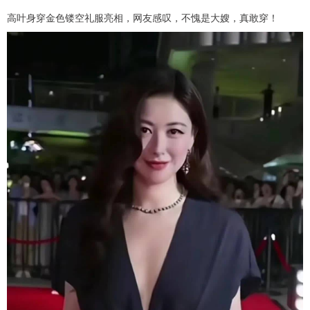
高叶身穿金色镂空礼服亮相，网友感叹，不愧是大嫂，真敢穿！