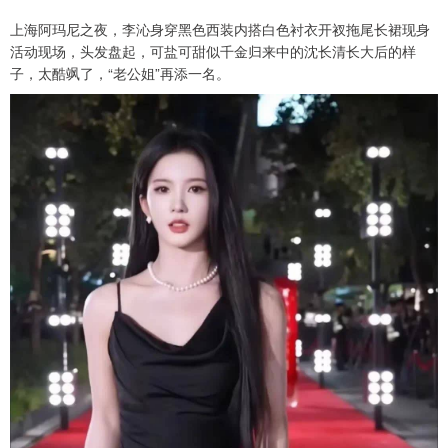
上海阿玛尼之夜，李沁身穿黑色西装内搭白色衬衣开衩拖尾长裙现身
活动现场，头发盘起，可盐可甜似千金归来中的沈长清长大后的样
子，太酷飒了，“老公姐”再添一名。