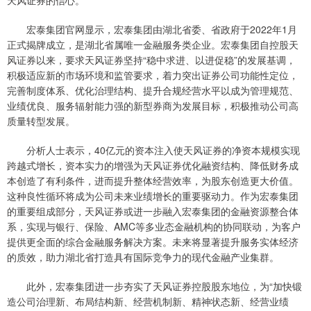
天风证券的信心。
宏泰集团官网显示，宏泰集团由湖北省委、省政府于2022年1月
正式揭牌成立，是湖北省属唯一金融服务类企业。宏泰集团自控股天
风证券以来，要求天风证券坚持“稳中求进、以进促稳”的发展基调，
积极适应新的市场环境和监管要求，着力突出证券公司功能性定位，
完善制度体系、优化治理结构、提升合规经营水平以成为管理规范、
业绩优良、服务辐射能力强的新型券商为发展目标，积极推动公司高
质量转型发展。
分析人士表示，40亿元的资本注入使天风证券的净资本规模实现
跨越式增长，资本实力的增强为天风证券优化融资结构、降低财务成
本创造了有利条件，进而提升整体经营效率，为股东创造更大价值。
这种良性循环将成为公司未来业绩增长的重要驱动力。作为宏泰集团
的重要组成部分，天风证券或进一步融入宏泰集团的金融资源整合体
系，实现与银行、保险、AMC等多业态金融机构的协同联动，为客户
提供更全面的综合金融服务解决方案。未来将显著提升服务实体经济
的质效，助力湖北省打造具有国际竞争力的现代金融产业集群。
此外，宏泰集团进一步夯实了天风证券控股股东地位，为“加快锻
造公司治理新、布局结构新、经营机制新、精神状态新、经营业绩