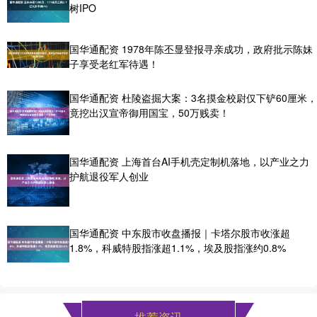
树IPO
国华通配资 1978年陈丕显登报寻亲成功，政府批示陈妹
子享受老红军待遇！
国华通配资 杜陵盗掘大案：3名摸金校尉仅下铲60厘米，
竟挖出汉宣帝御用国宝，50万贱卖！
国华通配资 上海首台AI手机壳定制机落地，以产业之力
护航退役军人创业
国华通配资 中东股市收盘播报｜卡塔尔股市收涨超
1.8%，科威特股指涨超1.1%，埃及股指涨约0.8%
推荐资讯