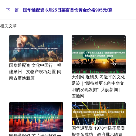
下一篇：
国华通配资 6月25日菜百首饰黄金价格995元/克
相关文章
国华通配资 文化中国行｜福
建泉州：文物产权巧处置 闽
天创网 近镜头·习近平的文化
南古厝焕新颜
足迹｜“期待着更长的中华文
明的发现发掘”_大皖新闻 |
安徽网
国华通配资 1978年陈丕显登
报寻亲成功，政府批示陈妹
国华通配资 芯片设计软件一