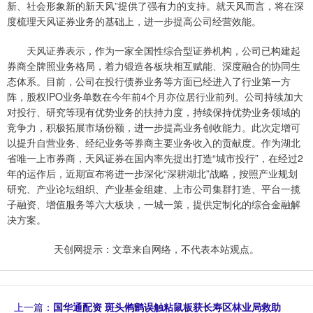
新、社会形象新的新天风”提供了强有力的支持。就天风而言，将在深
度梳理天风证券业务的基础上，进一步提高公司经营效能。
天风证券表示，作为一家全国性综合型证券机构，公司已构建起
券商全牌照业务格局，着力锻造各板块相互赋能、深度融合的协同生
态体系。目前，公司在投行债券业务等方面已经进入了行业第一方
阵，股权IPO业务单数在今年前4个月亦位居行业前列。公司持续加大
对投行、研究等现有优势业务的扶持力度，持续保持优势业务领域的
竞争力，积极拓展市场份额，进一步提高业务创收能力。此次定增可
以提升自营业务、经纪业务等券商主要业务收入的贡献度。作为湖北
省唯一上市券商，天风证券在国内率先提出打造“城市投行”，在经过2
年的运作后，近期宣布将进一步深化“深耕湖北”战略，按照产业规划
研究、产业论坛组织、产业基金组建、上市公司集群打造、平台一揽
子融资、增值服务等六大板块，一城一策，提供定制化的综合金融解
决方案。
天创网提示：文章来自网络，不代表本站观点。
上一篇：
国华通配资 斑头鸺鹠误触粘鼠板获长寿区林业局救助