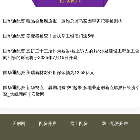
国华通配资 唯品会反腐通报：运维总监马某因职务犯罪被刑拘
国华通配资 姜壹盛被查！曾执掌工银澳门逾5年
国华通配资 五矿二十三冶作为被告/被上诉人的1起涉及建设工程施工合
同纠纷的诉讼将于2025年7月15日开庭
国华通配资 美瑞新材对外担保余额为12.58亿元
国华通配资 新华视点｜暑期消费“热”起来 多地业态创新点燃夏日经济引
擎_大皖新闻 | 安徽网
天创网
配资开户
网上配资
网上配资开户